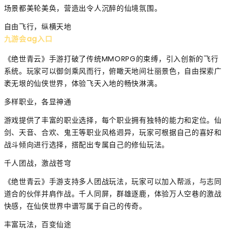
场景都美轮美奂，营造出令人沉醉的仙境氛围。
自由飞行，纵横天地
九游会ag入口
《绝世青云》手游打破了传统MMORPG的束缚，引入创新的飞行
系统。玩家可以御剑乘风而行，俯瞰天地间壮丽景色，自由探索广
袤无垠的仙侠世界，体验飞天入地的畅快淋漓。
多样职业，各显神通
游戏提供了丰富的职业选择，每个职业拥有独特的能力和定位。仙
剑、天音、合欢、鬼王等职业风格迥异，玩家可根据自己的喜好和
战斗倾向进行选择，搭配出专属自己的修仙玩法。
千人团战，激战苍穹
《绝世青云》手游支持多人团战玩法，玩家可以加入帮派，与志同
道合的伙伴并肩作战。千人同屏，群雄逐鹿，体验万人空巷的激战
快感，在仙侠世界中谱写属于自己的传奇。
丰富玩法，百变仙途