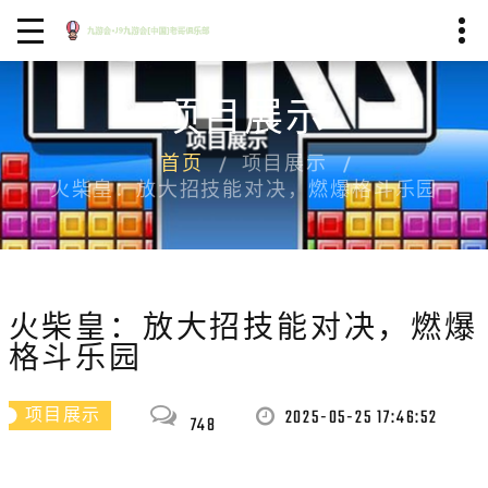
项目展示
首页
项目展示
火柴皇：放大招技能对决，燃爆格斗乐园
火柴皇：放大招技能对决，燃爆
格斗乐园
2025-05-25 17:46:52
项目展示
748