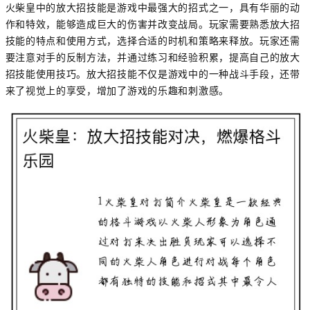
火柴皇中的放大招技能是游戏中最强大的招式之一，具有华丽的动
作和特效，能够造成巨大的伤害并改变战局。玩家需要熟悉放大招
技能的特点和使用方式，选择合适的时机和策略来释放。玩家还需
要注意对手的反制方法，并通过练习和经验积累，提高自己的放大
招技能使用技巧。放大招技能不仅是游戏中的一种战斗手段，还带
来了视觉上的享受，增加了游戏的乐趣和刺激感。