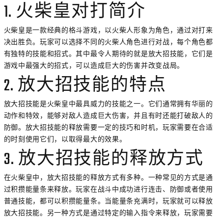
1. 火柴皇对打简介
火柴皇是一款经典的格斗游戏，以火柴人形象为角色，通过对打来
决出胜负。玩家可以选择不同的火柴人角色进行对战，每个角色都
有独特的技能和招式。其中最令人期待的就是放大招技能，它们是
游戏中最强大的招式，可以造成巨大的伤害并改变战局。
2. 放大招技能的特点
放大招技能是火柴皇中最具威力的技能之一。它们通常拥有华丽的
动作和特效，能够对敌人造成巨大伤害，并且有时还能打破敌人的
防御。放大招技能的释放需要一定的技巧和时机，玩家需要在合适
的时刻使用它们，以取得最大的效果。
3. 放大招技能的释放方式
在火柴皇中，放大招技能的释放方式有多种。一种常见的方式是通
过积攒能量条来释放。玩家在战斗中成功进行连击、防御或者使用
普通技能，都可以积攒能量条。当能量条充满时，玩家就可以释放
放大招技能。另一种方式是通过特定的输入指令来释放，玩家需要