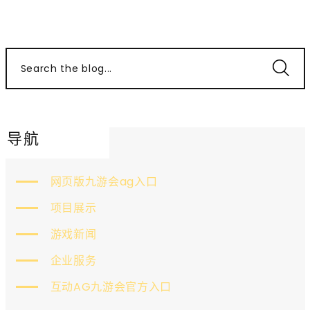
Search the blog...
导航
网页版九游会ag入口
项目展示
游戏新闻
企业服务
互动AG九游会官方入口