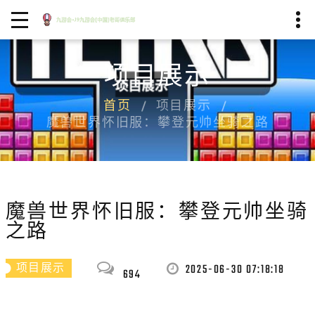
项目展示
首页
项目展示
魔兽世界怀旧服：攀登元帅坐骑之路
魔兽世界怀旧服：攀登元帅坐骑
之路
2025-06-30 07:18:18
项目展示
694