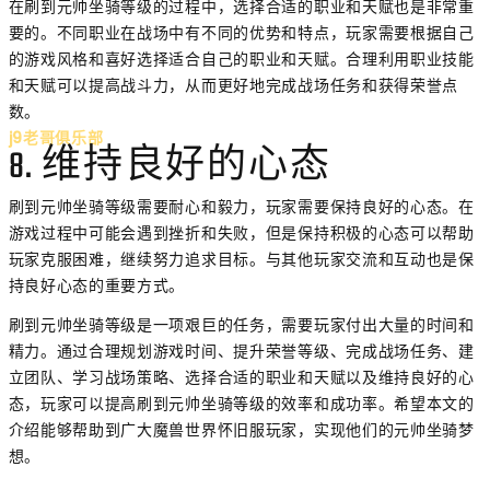
在刷到元帅坐骑等级的过程中，选择合适的职业和天赋也是非常重
要的。不同职业在战场中有不同的优势和特点，玩家需要根据自己
的游戏风格和喜好选择适合自己的职业和天赋。合理利用职业技能
和天赋可以提高战斗力，从而更好地完成战场任务和获得荣誉点
数。
j9老哥俱乐部
8. 维持良好的心态
刷到元帅坐骑等级需要耐心和毅力，玩家需要保持良好的心态。在
游戏过程中可能会遇到挫折和失败，但是保持积极的心态可以帮助
玩家克服困难，继续努力追求目标。与其他玩家交流和互动也是保
持良好心态的重要方式。
刷到元帅坐骑等级是一项艰巨的任务，需要玩家付出大量的时间和
精力。通过合理规划游戏时间、提升荣誉等级、完成战场任务、建
立团队、学习战场策略、选择合适的职业和天赋以及维持良好的心
态，玩家可以提高刷到元帅坐骑等级的效率和成功率。希望本文的
介绍能够帮助到广大魔兽世界怀旧服玩家，实现他们的元帅坐骑梦
想。