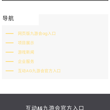
导航
网页版九游会ag入口
项目展示
游戏新闻
企业服务
互动AG九游会官方入口
互动AG九游会官方入口