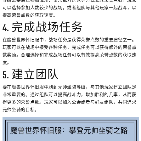
等级需要通过参加战场、击杀敌方玩家等方式获取荣誉点数。玩家
可以选择参加人数较少的战场，或者组队与其他玩家一起战斗，以
提高荣誉点数的获取速度。
4. 完成战场任务
在魔兽世界怀旧服中，战场任务是获得荣誉点数的重要途径之一。
玩家可以在战场中接受各种任务，完成任务可以获得额外的荣誉点
数奖励。合理选择和完成战场任务可以有效提高荣誉点数的获取速
度。
5. 建立团队
要在魔兽世界怀旧服中刷到元帅坐骑等级，与其他玩家建立团队是
非常重要的。通过组队可以提高战斗力，增加胜利的几率，从而获
得更多的荣誉点数。玩家可以加入公会或者与好友组队，共同追求
元帅坐骑的目标。