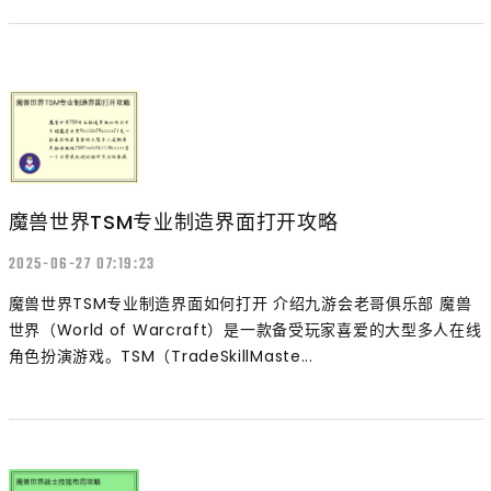
魔兽世界TSM专业制造界面打开攻略
2025-06-27 07:19:23
魔兽世界TSM专业制造界面如何打开 介绍九游会老哥俱乐部 魔兽
世界（World of Warcraft）是一款备受玩家喜爱的大型多人在线
角色扮演游戏。TSM（TradeSkillMaste...