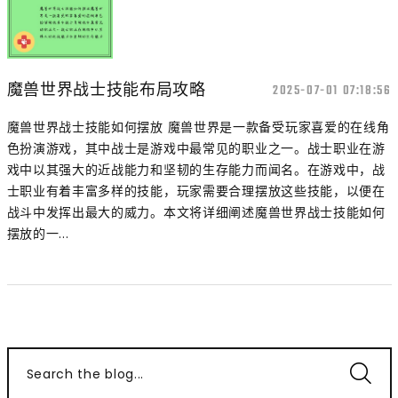
魔兽世界战士技能布局攻略
2025-07-01 07:18:56
魔兽世界战士技能如何摆放 魔兽世界是一款备受玩家喜爱的在线角
色扮演游戏，其中战士是游戏中最常见的职业之一。战士职业在游
戏中以其强大的近战能力和坚韧的生存能力而闻名。在游戏中，战
士职业有着丰富多样的技能，玩家需要合理摆放这些技能，以便在
战斗中发挥出最大的威力。本文将详细阐述魔兽世界战士技能如何
摆放的一...
Search the blog...