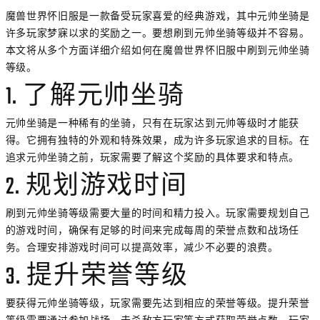
魔兽世界怀旧服是一款备受玩家喜爱的经典游戏，其中元帅坐骑是
许多玩家梦寐以求的奖励之一。要想刷到元帅坐骑等级并不容易。
本文将从多个方面详细介绍如何在魔兽世界怀旧服中刷到元帅坐骑
等级。
1. 了解元帅坐骑
元帅坐骑是一种稀有的坐骑，只有在玩家达到元帅等级时才能获
得。它拥有独特的外观和特殊效果，成为许多玩家追求的目标。在
追求元帅坐骑之前，玩家需要了解这个奖励的具体要求和特点。
2. 规划游戏时间
刷到元帅坐骑等级需要大量的时间和精力投入。玩家需要规划自己
的游戏时间，确保有足够的时间来完成每周的荣誉点数和战场任
务。合理安排游戏时间可以提高效率，减少不必要的浪费。
3. 提升荣誉等级
要获得元帅坐骑等级，玩家需要先达到相应的荣誉等级。提升荣誉